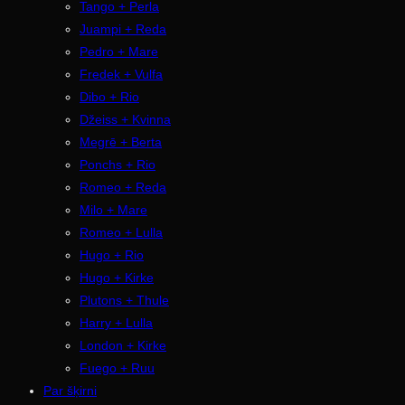
Tango + Perla
Juampi + Reda
Pedro + Mare
Fredek + Vulfa
Dibo + Rio
Džeiss + Kvinna
Megrē + Berta
Ponchs + Rio
Romeo + Reda
Milo + Mare
Romeo + Lulla
Hugo + Rio
Hugo + Kirke
Plutons + Thule
Harry + Lulla
London + Kirke
Fuego + Ruu
Par šķirni