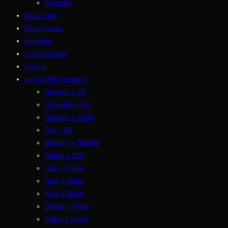
Kontakti
Mūsu suņi
Mūsu kuces
Veterāni
In Memoriam
Kucēni
Iepriekšējie metieni
Beckett + Elf
Scherbet + Elf
Beckett + Perla
Rio + Elf
Beckett + Šanele
Eddijs + Elfa
Ollijs + Perla
Hatti + Vulfa
Kino + Mare
Dobijs + Perla
Falko + Mare