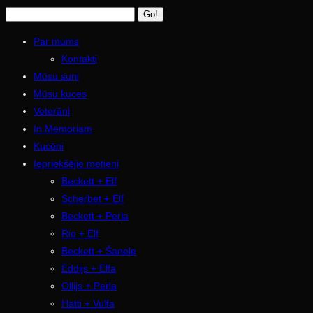
Par mums
Kontakti
Mūsu suņi
Mūsu kuces
Veterāni
In Memoriam
Kucēni
Iepriekšējie metieni
Beckett + Elf
Scherbet + Elf
Beckett + Perla
Rio + Elf
Beckett + Šanele
Eddijs + Elfa
Ollijs + Perla
Hatti + Vulfa