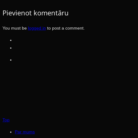
Pievienot komentāru
You must be
logged in
to post a comment.
Top
Par mums