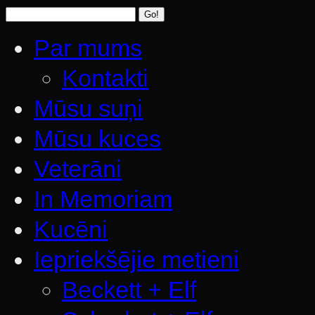
Par mums
Kontakti
Mūsu suņi
Mūsu kuces
Veterāni
In Memoriam
Kucēni
Iepriekšējie metieni
Beckett + Elf