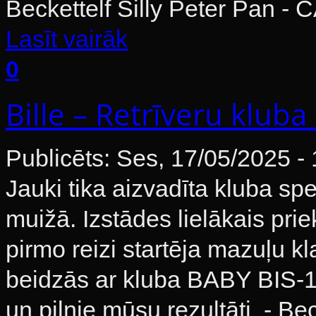
Beckettelf Silly Peter Pan -
Lasīt vairāk
0
Bille – Retrīveru klub
Publicēts: Ses, 17/05/2025 -
Jauki tika aizvadīta kluba spe
muižā. Izstādes lielākais prie
pirmo reizi startēja mazuļu kl
beidzās ar kluba BABY BIS-1!
un pilnie mūsu rezultāti - Bec