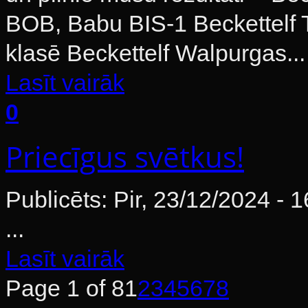
BOB, Babu BIS-1 Beckettelf T
klasē Beckettelf Walpurgas...
Lasīt vairāk
0
Priecīgus svētkus!
Publicēts: Pir, 23/12/2024 - 
...
Lasīt vairāk
Page 1 of 8
1
2
3
4
5
6
7
8