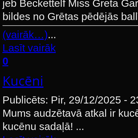
jeb Beckettelf Miss Greta Gar
bildes no Grētas pēdējās ball
(vairāk…)
...
Lasīt vairāk
0
Kucēni
Publicēts: Pir, 29/12/2025 - 
Mums audzētavā atkal ir kucē
kucēnu sadaļā!
...