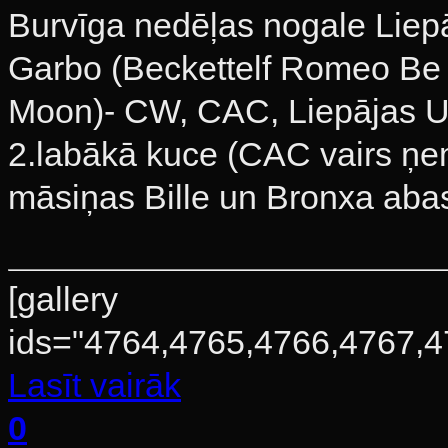
Burvīga nedēļas nogale Liepā
Garbo (Beckettelf Romeo Be
Moon)- CW, CAC, Liepājas U
2.labākā kuce (CAC vairs ņe
māsiņas Bille un Bronxa abas 
[gallery
ids="4764,4765,4766,4767,47
Lasīt vairāk
0