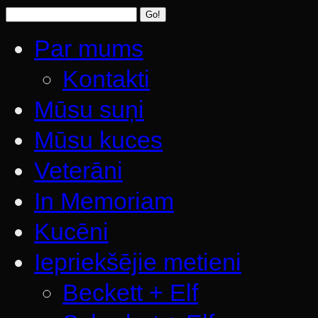
Par mums
Kontakti
Mūsu suņi
Mūsu kuces
Veterāni
In Memoriam
Kucēni
Iepriekšējie metieni
Beckett + Elf