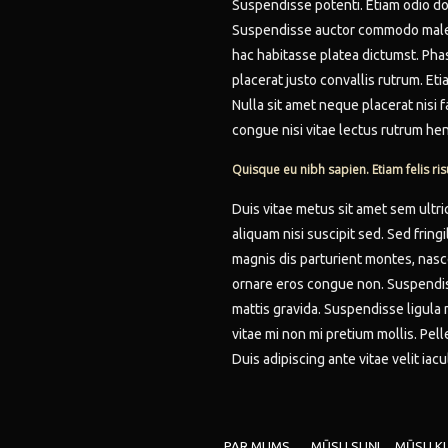
Suspendisse potenti. Etiam odio dol
Suspendisse auctor commodo malesu
hac habitasse platea dictumst. Pha
placerat justo convallis rutrum. Et
Nulla sit amet neque placerat nisi 
congue nisi vitae lectus rutrum hen
Quisque eu nibh sapien. Etiam felis ri
Duis vitae metus sit amet sem ultri
aliquam nisi suscipit sed. Sed fringi
magnis dis parturient montes, nasc
ornare eros congue non. Suspendis
mattis gravida. Suspendisse ligula 
vitae mi non mi pretium mollis. Pell
Duis adipiscing ante vitae velit iacu
PAR MUMS
MŪSU SUŅI
MŪSU K