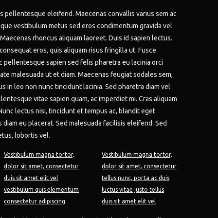
sis pellentesque eleifend. Maecenas convallis varius sem ac
sque vestibulum metus sed eros condimentum gravida vel
 Maecenas rhoncus aliquam laoreet. Duis id sapien lectus.
consequat eros, quis aliquam risus fringilla ut. Fusce
pellentesque sapien sed felis pharetra eu lacinia orci
tate malesuada ut et diam. Maecenas feugiat sodales sem,
us in leo non nunc tincidunt lacinia. Sed pharetra diam vel
ellentesque vitae sapien quam, ac imperdiet mi. Cras aliquam
Nunc lectus nisi, tincidunt et tempus ac, blandit eget
iam eu placerat. Sed malesuada facilisis eleifend. Sed
tus, lobortis vel.
Vestibulum magna tortor,
Vestibulum magna tortor,
dolor sit amet, consectetur
dolor sit amet, consectetur
duis sit amet elit vel
tellus nunc, porta ac duis
vestibulum quis elementum
luctus vitae justo tellus
consectetur adipiscing
duis sit amet elit vel