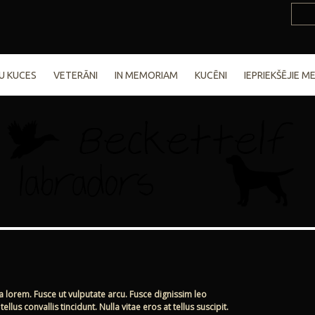
U KUCES
VETERĀNI
IN MEMORIAM
KUCĒNI
IEPRIEKŠĒJIE ME
la lorem. Fusce ut vulputate arcu. Fusce dignissim leo
ellus convallis tincidunt. Nulla vitae eros at tellus suscipit.