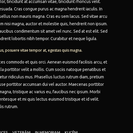
or, tincidunt at accumsan vitae, tincidunt rhoncus velit.
ada. Cras congue purus ac magna hendrerit iaculis. In
sellus non mauris magna. Cras eu sem lacus. Sed vitae arcu
iam nisi magna, auctor et molestie quis, hendrerit non ipsum.
faucibus condimentum sit amet vel nunc. Sed at est elit. Sed
drerit lobortis nibh tempor. Curabitur et neque ligula.
sus, posuere vitae tempor at, egestas quis magna.
ces commodo et quis orci. Aenean euismod facilisis arcu, et
lla porttitor velit a mollis. Cum sociis natoque penatibus et
etur ridiculus mus. Phasellus luctus rutrum diam, pretium
se porttitor accumsan dui vel auctor. Maecenas porttitor
magna, tristique ac varius eu, faucibus nec ipsum. Morbi
entesque et mi quis lectus euismod tristique et id velit.
lis rutrum.
UCES
VETERĀNI
IN MEMORIAM
KUCĒNI