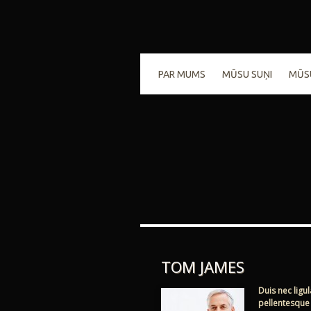
PAR MUMS
MŪSU SUŅI
MŪS
TOM JAMES
Duis nec ligu
pellentesque t