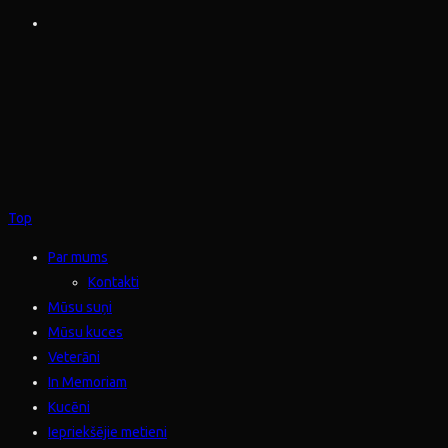
Top
Par mums
Kontakti
Mūsu suņi
Mūsu kuces
Veterāni
In Memoriam
Kucēni
Iepriekšējie metieni