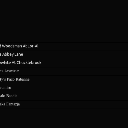
d Woodsman At Lor-Al
e Abbey Lane
bwhite At Chucklebrook
es Jasmine
ty’s Paco Rabanne
iramisu
falo Bandit
ska Fantazja