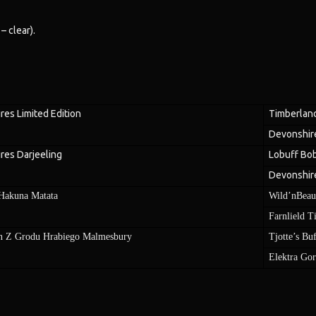
– clear).
es Limited Edition
Timberlan
Devonshir
res Darjeeling
Lobuff Bo
Devonshir
 Hakuna Matata
Wild’nBeau
Farnlield T
n Z Grodu Hrabiego Malmesbury
Tjotte’s Bu
Elektra Gor