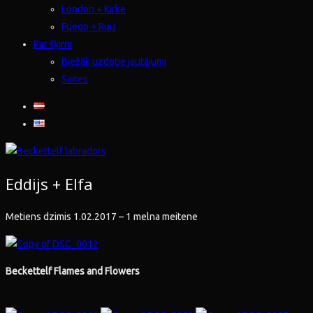
London + Kirke
Fuego + Ruu
Par šķirni
Biežāk uzdotie jautājumi
Saites
Eddijs + Elfa
Metiens dzimis 1.02.2017 – 1 melna meitene
Beckettelf Flames and Flowers