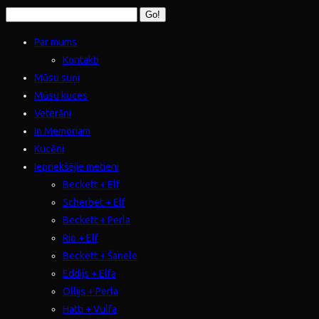
Par mums
Kontakti
Mūsu suņi
Mūsu kuces
Veterāni
In Memoriam
Kucēni
Iepriekšējie metieni
Beckett + Elf
Scherbet + Elf
Beckett + Perla
Rio + Elf
Beckett + Šanele
Eddijs + Elfa
Ollijs + Perla
Hatti + Vulfa