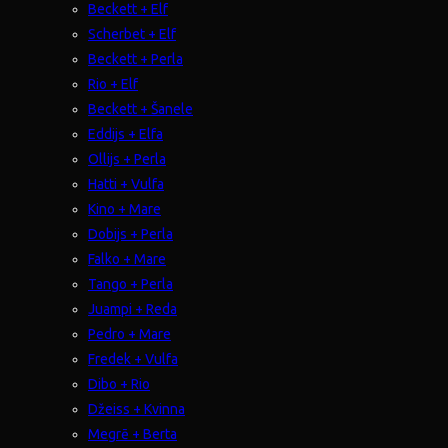
Beckett + Elf
Scherbet + Elf
Beckett + Perla
Rio + Elf
Beckett + Šanele
Eddijs + Elfa
Ollijs + Perla
Hatti + Vulfa
Kino + Mare
Dobijs + Perla
Falko + Mare
Tango + Perla
Juampi + Reda
Pedro + Mare
Fredek + Vulfa
Dibo + Rio
Džeiss + Kvinna
Megrē + Berta