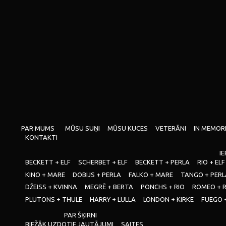
PAR MUMS
MŪSU SUŅI
MŪSU KUCES
VETERĀNI
IN MEMOR
KONTAKTI
IE
BECKETT + ELF
SCHERBET + ELF
BECKETT + PERLA
RIO + ELF
KINO + MARE
DOBIJS + PERLA
FALKO + MARE
TANGO + PERL
DŽEISS + KVINNA
MEGRĒ + BERTA
PONCHS + RIO
ROMEO + 
PLUTONS + THULE
HARRY + LULLA
LONDON + KIRKE
FUEGO 
PAR ŠĶIRNI
BIEŽĀK UZDOTIE JAUTĀJUMI
SAITES