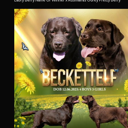
Labry Berry Name Of Winner x Rusmairas Odrey Pretty Berry