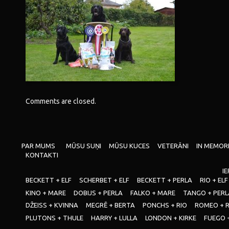
Comments are closed.
PAR MUMS
MŪSU SUŅI
MŪSU KUCES
VETERĀNI
IN MEMOR
KONTAKTI
IE
BECKETT + ELF
SCHERBET + ELF
BECKETT + PERLA
RIO + ELF
KINO + MARE
DOBIJS + PERLA
FALKO + MARE
TANGO + PERL
DŽEISS + KVINNA
MEGRĒ + BERTA
PONCHS + RIO
ROMEO + 
PLUTONS + THULE
HARRY + LULLA
LONDON + KIRKE
FUEGO 