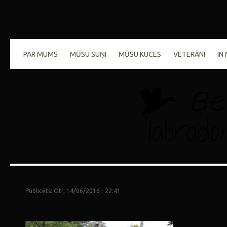
PAR MUMS
MŪSU SUŅI
MŪSU KUCES
VETERĀNI
IN
Publicēts: Otr, 14/06/2016 - 22:41