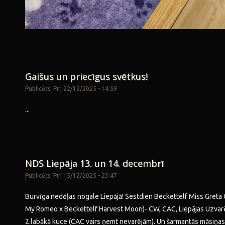
Gaišus un priecīgus svētkus!
Publicēts: Pir, 22/12/2025 - 14:59
...
NDS Liepāja 13. un 14. decembrī
Publicēts: Pir, 15/12/2025 - 23:47
Burvīga nedēļas nogale Liepājā! Sestdien Beckettelf Miss Greta
My Romeo x Beckettelf Harvest Moon)- CW, CAC, Liepājas Uzvar
2.labākā kuce (CAC vairs ņemt nevarējām). Un šarmantās māsiņas