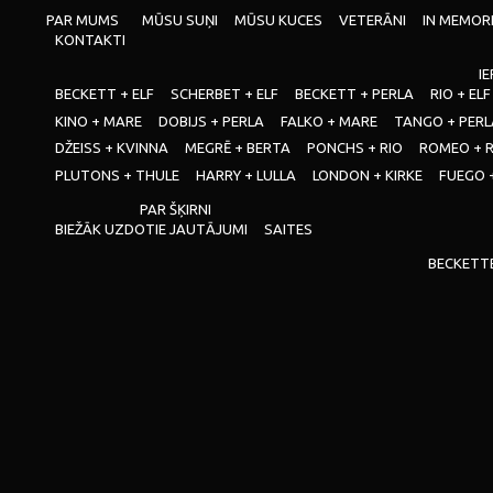
PAR MUMS
MŪSU SUŅI
MŪSU KUCES
VETERĀNI
IN MEMOR
KONTAKTI
IE
BECKETT + ELF
SCHERBET + ELF
BECKETT + PERLA
RIO + ELF
KINO + MARE
DOBIJS + PERLA
FALKO + MARE
TANGO + PERL
DŽEISS + KVINNA
MEGRĒ + BERTA
PONCHS + RIO
ROMEO + 
PLUTONS + THULE
HARRY + LULLA
LONDON + KIRKE
FUEGO 
PAR ŠĶIRNI
BIEŽĀK UZDOTIE JAUTĀJUMI
SAITES
BECKETT