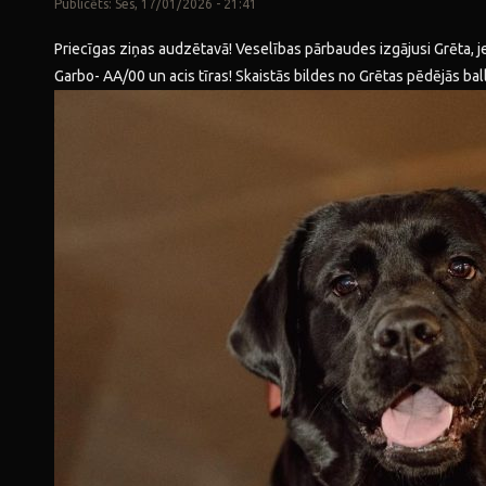
Publicēts: Ses, 17/01/2026 - 21:41
Priecīgas ziņas audzētavā! Veselības pārbaudes izgājusi Grēta, j
Garbo- AA/00 un acis tīras! Skaistās bildes no Grētas pēdējās ball