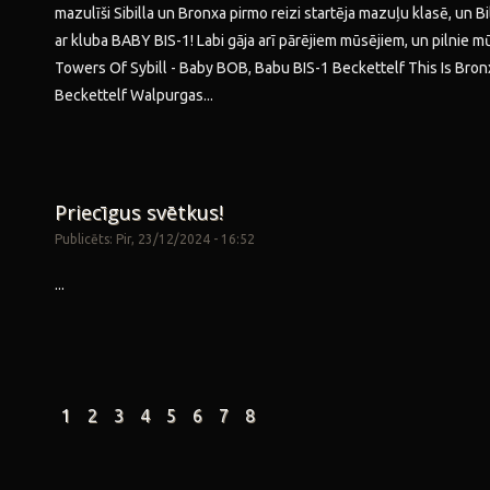
mazulīši Sibilla un Bronxa pirmo reizi startēja mazuļu klasē, un B
ar kluba BABY BIS-1! Labi gāja arī pārējiem mūsējiem, un pilnie m
Towers Of Sybill - Baby BOB, Babu BIS-1 Beckettelf This Is Bron
Beckettelf Walpurgas...
Priecīgus svētkus!
Publicēts: Pir, 23/12/2024 - 16:52
...
1
2
3
4
5
6
7
8