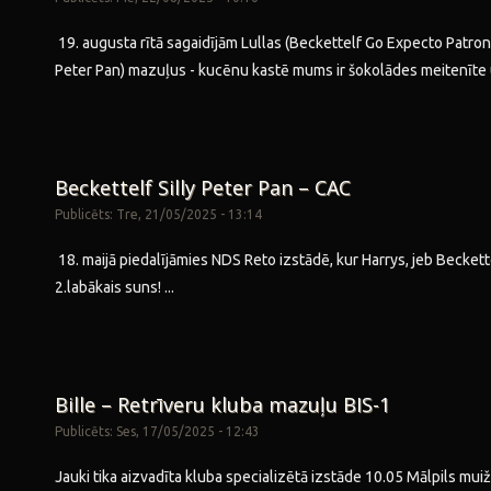
19. augusta rītā sagaidījām Lullas (Beckettelf Go Expecto Patronu
Peter Pan) mazuļus - kucēnu kastē mums ir šokolādes meitenīte 
Beckettelf Silly Peter Pan – CAC
Publicēts: Tre, 21/05/2025 - 13:14
18. maijā piedalījāmies NDS Reto izstādē, kur Harrys, jeb Beckett
2.labākais suns!
...
Bille – Retrīveru kluba mazuļu BIS-1
Publicēts: Ses, 17/05/2025 - 12:43
Jauki tika aizvadīta kluba specializētā izstāde 10.05 Mālpils muižā