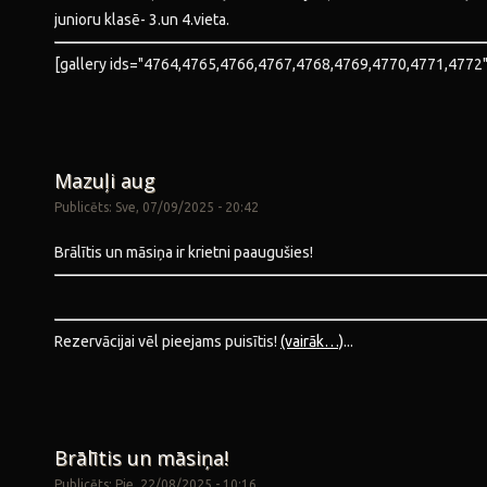
junioru klasē- 3.un 4.vieta.
[gallery ids="4764,4765,4766,4767,4768,4769,4770,4771,4772"]
Mazuļi aug
Publicēts: Sve, 07/09/2025 - 20:42
Brālītis un māsiņa ir krietni paaugušies!
Rezervācijai vēl pieejams puisītis!
(vairāk…)
...
Brālītis un māsiņa!
Publicēts: Pie, 22/08/2025 - 10:16