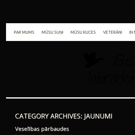
PAR MUMS
MŪSU SUŅI
MŪSU KUCES
VETERĀNI
IN
CATEGORY ARCHIVES:
JAUNUMI
Veselības pārbaudes