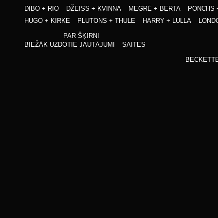
DIBO + RIO
DŽEISS + KVINNA
MEGRĒ + BERTA
PONCHS 
HUGO + KIRKE
PLUTONS + THULE
HARRY + LULLA
LONDO
PAR ŠĶIRNI
BIEŽĀK UZDOTIE JAUTĀJUMI
SAITES
BECKETT